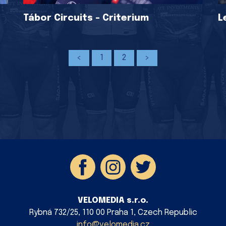
Tábor Circuits - Criterium
L
<
1
2
>
VELOMEDIA s.r.o.
Rybná 732/25, 110 00 Praha 1, Czech Republic
info@velomedia.cz