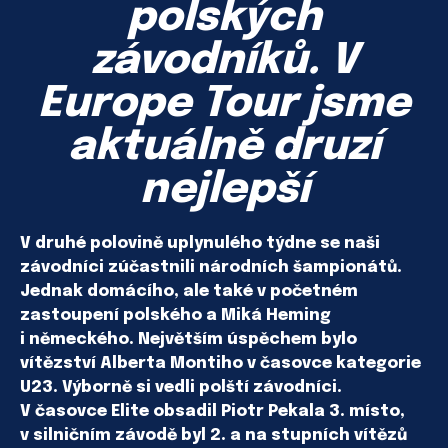
polských
závodníků. V
Europe Tour jsme
aktuálně druzí
nejlepší
V druhé polovině uplynulého týdne se naši
závodníci zúčastnili národních šampionátů.
Jednak domácího, ale také v početném
zastoupení polského a Miká Heming
i německého. Největším úspěchem bylo
vítězství Alberta Montiho v časovce kategorie
U23. Výborně si vedli polští závodníci.
V časovce Elite obsadil Piotr Pekala 3. místo,
v silničním závodě byl 2. a na stupních vítězů