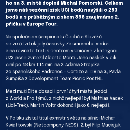
ho na 3. místě doplnil Michal Pomorski. Celkem
jsme náš sezónní zisk UCI bodů navýšili o 253
bodů a s průběžným ziskem 896 zaujímáme 2.
příčku v Europe Tour.
Na společném šampionátu Čechů a Slováků
se ve čtvrtek jely časovky. Za úmorného vedra
a na rovinaté trati s centrem v Uničově v kategorii
U23 jasně zvítězil Alberto Monti. Jeho náskok v cíli
činil po 48 km 1:14 min. na 2. Adama Strejčka
ze španělského Padronés – Cortizo a 1:18 na 3., Pavla
Šumpíka z Development Team Picnic PostNL.
Mezi muži Elite obsadili první čtyři místa jezdci
z World a Pro týmů, z nichž nejlepší byl Mathias Vacek
(Lidl-Trek). Martin Voltr dokončil jako 6. nejlepší.
V Polsku získal titul exmistr světa na silnici Michał
Kwiatkowski (Netcompany INEOS), 2. byl Filip Maciejuk