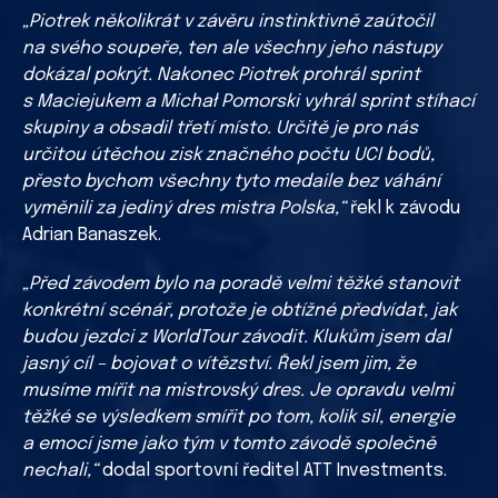
„Piotrek několikrát v závěru instinktivně zaútočil
na svého soupeře, ten ale všechny jeho nástupy
dokázal pokrýt. Nakonec Piotrek prohrál sprint
s Maciejukem a Michał Pomorski vyhrál sprint stíhací
skupiny a obsadil třetí místo. Určitě je pro nás
určitou útěchou zisk značného počtu UCI bodů,
přesto bychom všechny tyto medaile bez váhání
vyměnili za jediný dres mistra Polska,“
řekl k závodu
Adrian Banaszek.
„Před závodem bylo na poradě velmi těžké stanovit
konkrétní scénář, protože je obtížné předvídat, jak
budou jezdci z WorldTour závodit. Klukům jsem dal
jasný cíl – bojovat o vítězství. Řekl jsem jim, že
musíme mířit na mistrovský dres. Je opravdu velmi
těžké se výsledkem smířit po tom, kolik sil, energie
a emocí jsme jako tým v tomto závodě společně
nechali,“
dodal sportovní ředitel ATT Investments.