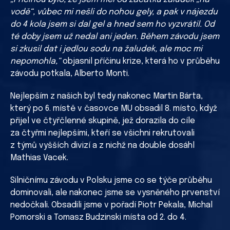
vodě“, vůbec mi nešli do nohou gely, a pak v nájezdu
do 4 kola jsem si dal gel a hned sem ho vyzvrátil. Od
té doby jsem už nedal ani jeden. Během závodu jsem
si zkusil dat i jedlou sodu na žaludek, ale moc mi
nepomohla,“
objasnil příčinu krize, která ho v průběhu
závodu potkala, Alberto Monti.
Nejlepším z našich byl tedy nakonec Martin Bárta,
který po 6. místě v časovce MU obsadil 8. místo, když
přijel ve čtyřčlenné skupině, jež dorazila do cíle
za čtyřmi nejlepšími, kteří se všichni rekrutovali
z týmů vyšších divizí a z nichž na double dosáhl
Mathias Vacek.
Silničnímu závodu v Polsku jsme co se týče průběhu
dominovali, ale nakonec jsme se vysněného prvenství
nedočkali. Obsadili jsme v pořadí Piotr Pekala, Michal
Pomorski a Tomasz Budzinski místa od 2. do 4.