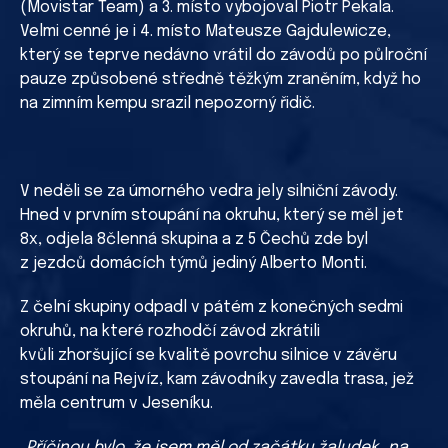
(Movistar Team) a 3. místo vybojoval Piotr Pekala.
Velmi cenné je i 4. místo Mateusze Gajdulewicze,
který se teprve nedávno vrátil do závodů po půlroční
pauze způsobené středně těžkým zraněním, když ho
na zimním kempu srazil nepozorný řidič.
V neděli se za úmorného vedra jely silniční závody.
Hned v prvním stoupání na okruhu, který se měl jet
8x, odjela 8členná skupina a z 5 Čechů zde byl
z jezdců domácích týmů jediný Alberto Monti.
Z čelní skupiny odpadl v pátém z konečných sedmi
okruhů, na které rozhodčí závod zkrátili
kvůli zhoršující se kvalitě povrchu silnice v závěru
stoupání na Rejvíz, kam závodníky zavedla trasa, jež
měla centrum v Jeseníku.
„Příčinou bylo, že jsem měl od začátku žaludek „na