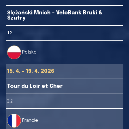
Ślężański Mnich - VeloBank Bruki &
Szutry
1.2
Polsko
15. 4. - 19. 4. 2026
Tour du Loir et Cher
2.2
Francie