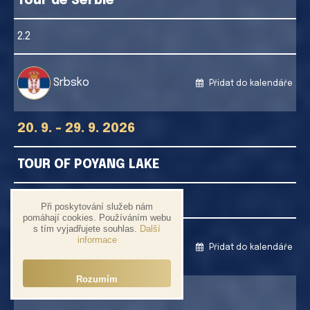
Tour de Serbie
2.2
Srbsko
Přidat do kalendáře
20. 9. - 29. 9. 2026
TOUR OF POYANG LAKE
2.2
Při poskytování služeb nám
pomáhají cookies. Používáním webu
s tím vyjadřujete souhlas.
Další
informace
Čína
Přidat do kalendáře
Rozumím
22. 9. - 27. 9. 2026