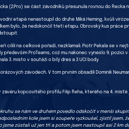
ka (2.Pro) se část závodníků přesunula rovnou do Řecka na
vodní etapě nenastoupil do druhé Miká Heming, kvůli viróz
dkem bylo, že nedokončil třetí etapu. Obrovský kus práce pr
stoupit.
teří cílili na celkové pořadí, nezklamali. Piotr Pekala se v
ly především ProTeams, což mu nakonec vyneslo 9. pozici v 
ala 3. místo v soutěži o bílý dres a 3 UCI body.
norázových závodech. V tom prvním obsadili Dominik Neuman 6
ávěru kopcovitého profilu Filip Řeha, kterého na 4. místě j
okruhu se nám ve druhém povedlo odskočit v menší skupi
edposledním kole jsem si soupeře vyzkoušel, zjistil jsem, 
 jsme zůstali už jen tři a potom jsem nastoupil asi 2 km do