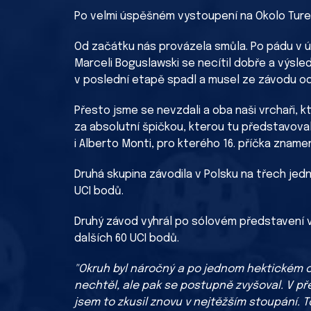
Po velmi úspěšném vystoupení na Okolo Turec
Od začátku nás provázela smůla. Po pádu v ú
Marceli Boguslawski se necítil dobře a výsle
v poslední etapě spadl a musel ze závodu od
Přesto jsme se nevzdali a oba naši vrchaři, k
za absolutní špičkou, kterou tu představova
i Alberto Monti, pro kterého 16. příčka znamen
Druhá skupina závodila v Polsku na třech jed
UCI bodů.
Druhý závod vyhrál po sólovém představení v z
dalších 60 UCI bodů.
"Okruh byl náročný a po jednom hektickém 
nechtěl, ale pak se postupně zvyšoval. V př
jsem to zkusil znovu v nejtěžším stoupání. To