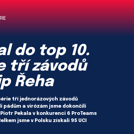
RIE
l do top 10.
e tří závodů
lip Řeha
 série tří jednorázových závodů
i pádům a virózám jsme dokončili
 Piotr Pekala v konkurenci 6 ProTeams
elkem jsme v Polsku získali 95 UCI