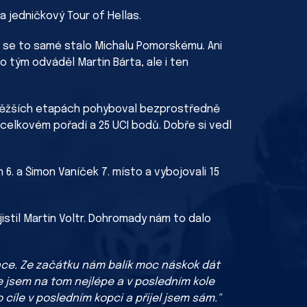
 jedničkový Tour of Hellas.
e se to samé stalo Michalu Pomorskému. Ani
o tým odváděl Martin Bárta, ale i ten
 nejtěžších etapách pohyboval bezprostředně
celkovém pořadí a 25 UCI bodů. Dobře si vedl
. a Šimon Vaníček 7. místo a vybojovali 15
istil Martin Voltr. Dohromady nám to dalo
nce. Ze začátku nám balík moc náskok dát
že jsem na tom nejlépe a v posledním kole
 cíle v posledním kopci a přijel jsem sám."