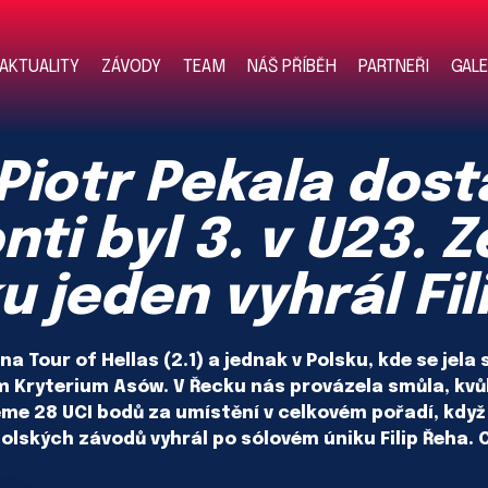
AKTUALITY
ZÁVODY
TEAM
NÁŠ PŘÍBĚH
PARTNEŘI
GALE
Piotr Pekala dosta
ti byl 3. v U23. Z
u jeden vyhrál Fi
a Tour of Hellas (2.1) a jednak v Polsku, kde se jela
 Kryterium Asów. V Řecku nás provázela smůla, kvůl
me 28 UCI bodů za umístění v celkovém pořadí, když
polských závodů vyhrál po sólovém úniku Filip Řeha. C