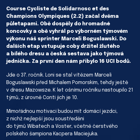
Course Cycliste de Solidarnosc et des
Champions Olympiques (2.2) začal dvěma
půletapami. Obě dospěly do hromadné
koncovky a obě vyhrál po výborném týmovém
výkonu náš sprinter Marceli Boguslawski. Do
dalších etap vstupuje coby držitel žlutého
a bílého dresu a česká sestava jako týmová
jednička. Za první den nám přibylo 16 UCI bodů.
Jde o 37. ročník. Loni se stal vítězem Marceli
Boguslawski před Michalem Pomorskim, tehdy ještě
v dresu Mazowsze. K let ošnímu ročníku nastoupilo 21
týmů, z úrovně Conti jich je 10.
Mimořádnou motivaci budou mít domácí jezdci,
z nichž nejlepší jsou soustředěni
do týmů Wibatech a Voster, včetně čerstvého
polského šampiona Kacpera Maciejuka.