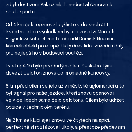
a byli dostiženi. Pak už nikdo nedostal šanci a šlo
se do spurtu.
Od 4 km čelo opanovali cyklisté v dresech ATT
Investments a výsledkem bylo prvenství Marcela
Boguslawského. 4. místo obsadil Dominik Neuman.
Marceli oblékl po etapě žlutý dres lídra závodu a bílý
pro nejlepšího v bodovací soutěži.
I v etapě 1b bylo prvořadým cílem českého týmu
dovézt peloton znovu do hromadné koncovky.
8 km před cílem se jelo už v městské aglomeraci a to
byl signál pro naše jezdce, kteří znovu opanovali
ve více lidech samé čelo pelotonu. Cílem bylo udržet
pozice v technickém terénu.
Na 2 km se kluci sjeli znovu ve čtyřech na špici,
perfektně si rozfázovali úkoly, a přestože především