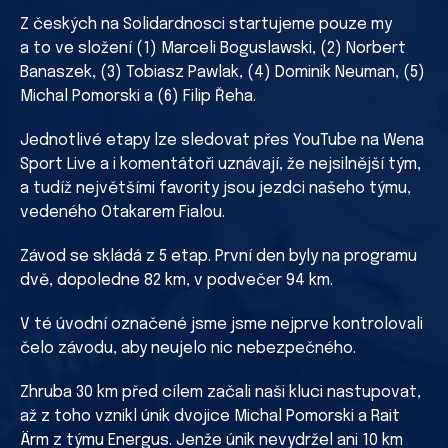
Z českých na Solidardnosci startujeme pouze my
a to ve složení (1) Marceli Boguslawski, (2) Norbert
Banaszek, (3) Tobiasz Pawlak, (4) Dominik Neuman, (5)
Michal Pomorski a (6) Filip Řeha.
Jednotlivé etapy lze sledovat přes YouTube na Wena
Sport Live a i komentátoři uznávají, že nejsilnější tým,
a tudíž největšími favority jsou jezdci našeho týmu,
vedeného Otakarem Fialou.
Závod se skládá z 5 etap. První den byly na programu
dvě, dopoledne 82 km, v podvečer 94 km.
V té úvodní označené jsme jsme nejprve kontrolovali
čelo závodu, aby neujelo nic nebezpečného.
Zhruba 30 km před cílem začali naši kluci nastupovat,
až z toho vznikl únik dvojice Michal Pomorski a Rait
Ärm z týmu Energus. Jenže únik nevydržel ani 10 km