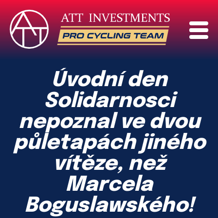
Úvodní den
Solidarnosci
nepoznal ve dvou
půletapách jiného
vítěze, než
Marcela
Boguslawského!