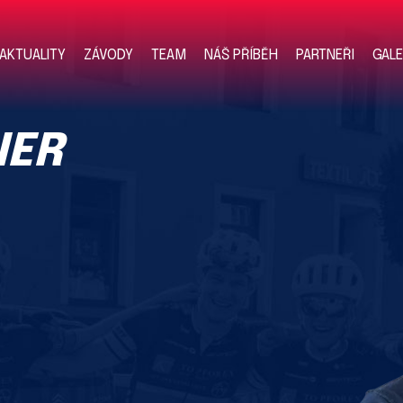
AKTUALITY
ZÁVODY
TEAM
NÁŠ PŘÍBĚH
PARTNEŘI
GALE
NER