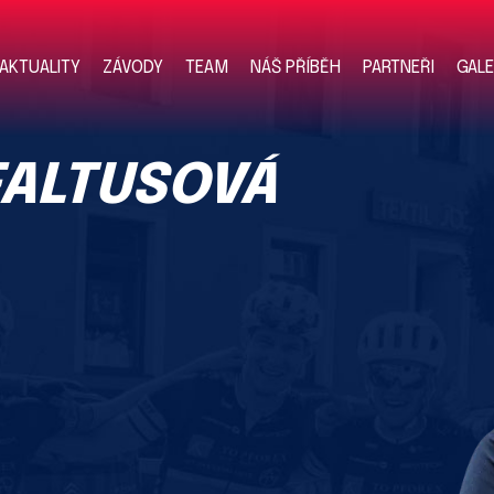
AKTUALITY
ZÁVODY
TEAM
NÁŠ PŘÍBĚH
PARTNEŘI
GALE
FALTUSOVÁ