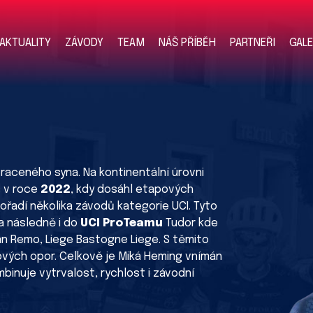
AKTUALITY
ZÁVODY
TEAM
NÁŠ PŘÍBĚH
PARTNEŘI
GALE
raceného syna. Na kontinentální úrovni
s v roce
2022
, kdy dosáhl etapových
ořadí několika závodů kategorie UCI. Tyto
a následně i do
UCI ProTeamu
Tudor kde
 San Remo, Liege Bastogne Liege. S těmito
ových opor. Celkově je Miká Heming vnímán
mbinuje vytrvalost, rychlost i závodní