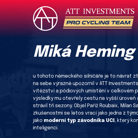
Miká Heming
u tohoto německého silničáře je to návrat zt
na sebe výrazně upozornil v ATT Investment
vítězství a pódiových umístění v celkovém p
výsledky mu otevřely cestu na vyšší úroveň 
strávil tři sezony. Objel Paříž Roubaix, Milan
zkušenostmi se letos vrací jako jedna z tým
jako
moderní typ závodníka UCI
, který ko
inteligenci.