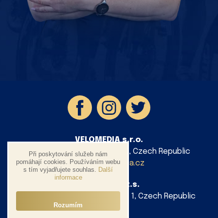
VELOMEDIA s.r.o.
Rybná 732/25, 110 00 Praha 1, Czech Republic
Při poskytování služeb nám
pomáhají cookies. Používáním webu
info@velomedia.cz
s tím vyjadřujete souhlas.
Další
informace
AG Cycling z.s.
Platnéřská 88/9, 110 00 Praha 1, Czech Republic
Rozumím