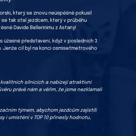
morski, který se znovu neúspěšně pokusil
al se tak stal jezdcem, který v průběhu
těsně Davide Ballerinimu z Astany!
s úžasné představení, když v posledních 3
ce. Jenže cíl byl na konci osmisetmetrového
alitních silnicích a nabízejí atraktivní
důvěru právě nám a věřím, že jsme nezklamali
lizačním týmem, abychom jezdcům zajistili
sy i umístění v TOP 10 přinesly hodnotu,