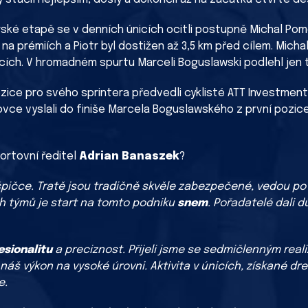
erské etapě se v denních únicích ocitli postupně Michal Po
i na prémiích a Piotr byl dostižen až 3,5 km před cílem. Mich
nicích. V hromadném spurtu Marceli Boguslawski podlehl jen 
zice pro svého sprintera předvedli cyklisté ATT Investment
stovce vyslali do finiše Marcela Boguslawského z první pozi
ortovní ředitel
Adrian Banaszek
?
pičce. Tratě jsou tradičně skvěle zabezpečené, vedou po kv
h týmů je start na tomto podniku
snem
. Pořadatelé dali 
esionalitu
a preciznost. Přijeli jsme se sedmičlenným rea
náš výkon na vysoké úrovni. Aktivita v únicích, získané dre
e.