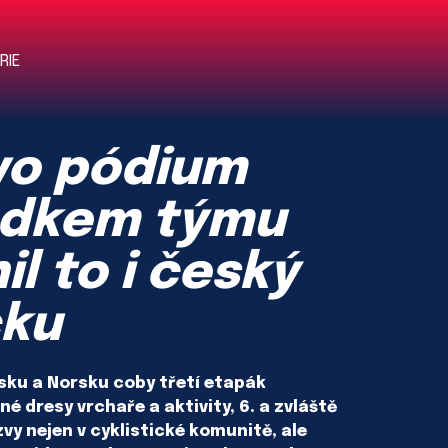
RIE
vo pódium
ledkem týmu
l to i český
cku
rsku a Norsku coby třetí etapák
né dresy vrchaře a aktivity, 6. a zvláště
vy nejen v cyklistické komunitě, ale