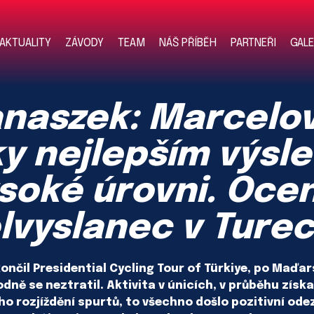
AKTUALITY
ZÁVODY
TEAM
NÁŠ PŘÍBĚH
PARTNEŘI
GALE
anaszek: Marcelo
cky nejlepším výs
soké úrovni. Oceni
lvyslanec v Ture
nčil Presidential Cycling Tour of Türkiye, po Maďa
odně se neztratil. Aktivita v únicích, v průběhu získa
 rozjíždění spurtů, to všechno došlo pozitivní odez