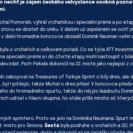
m nechť je zájem českého velvyslance osobně poznat 
mi.
chal Pomorski, vyhrál vrchařskou i speciální prémii a po e
m znovu se dostat do úniku. V dalším už úspěšném se ocitl 
ru v další hromadné koncovce obsadil Dominik Neuman velmi 
byla o vrchařích a celkovém pořadí. Co se týče ATT Investm
 speciální prémii a i do čtvrté etapy mohl nastoupit v bí
vzdat. Piotr Pekala dokončil na 22. místě jako nejlepší z c
ki zabojoval na Treasures of Türkiye Sprint o bílý dres, ale 
 byl rychlejší, takže Michal o dres přišel. V koncovce před
kého do hromadného spurtu, takže do něj po leadoutu Domin
h udržel v hlavní skupině, ho stále příliš mnoho sil, kterých
vných sprinterů. Proto se jelo na Dominika Neumana. Spurt m
13. místo pro Šimona.
Šestá
byla podruhé o vrchařích a GC. P
 stačil nejlepším, došly a dokončil až na začátku čtvrté des