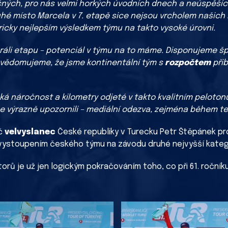
čných, pro nás velmi horkých úvodních dnech a neúspěších
hé místo Marcela v 7. etapě sice nejsou vrcholem našich 
icky nejlepším výsledkem týmu na takto vysoké úrovni.
li etapu – potenciál v týmu na to máme. Disponujeme špi
uvědomujeme, že jsme kontinentální tým s
rozpočtem
při
cká náročnost a kilometry odjeté v takto kvalitním pelotonu
výrazně upozornili – mediální odezva, zejména během tel
oč
velvyslanec
České republiky v Turecku Petr Štěpánek pro
 vystoupením českého týmu na závodu druhé nejvyšší katego
orů je už jen logickým pokračováním toho, co při 61. ročníku