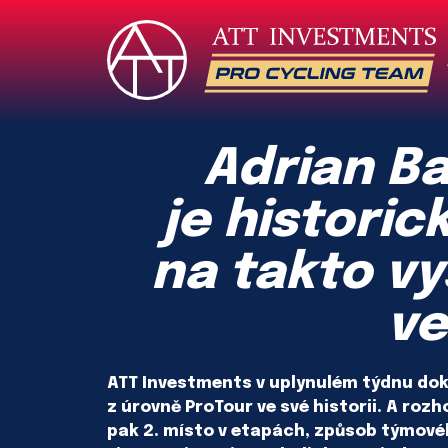
Adrian B
je histori
na takto vy
ve
ATT Investments v uplynulém týdnu doko
z úrovně ProTour ve své historii. A rozh
pak 2. místo v etapách, způsob týmového