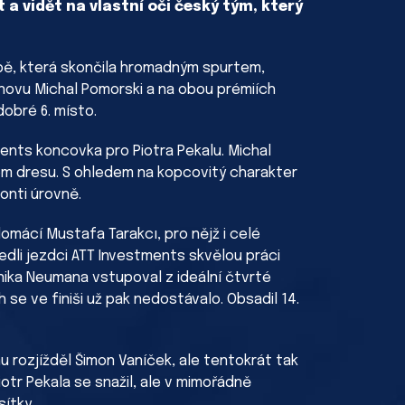
a vidět na vlastní oči český tým, který
tapě, která skončila hromadným spurtem,
znovu Michal Pomorski a na obou prémiích
dobré 6. místo.
ents koncovka pro Piotra Pekalu. Michal
lém dresu. S ohledem na kopcovitý charakter
onti úrovně.
domácí Mustafa Tarakcı, pro nějž i celé
vedli jezdci ATT Investments skvělou práci
ika Neumana vstupoval z ideální čtvrté
 se ve finiši už pak nedostávalo. Obsadil 14.
u rozjížděl Šimon Vaníček, ale tentokrát tak
iotr Pekala se snažil, ale v mimořádně
ítky.