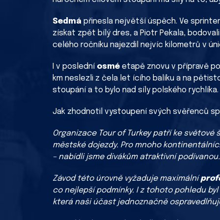
Sedmá
přinesla největší úspěch. Ve sprint
získat zpět bílý dres, a Piotr Pekala, bodoval
celého ročníku najezdil nejvíc kilometrů v ú
I v poslední
osmé
etapě znovu v přípravě po
km neslezli z čela let ícího balíku a na pěti
stoupání a to bylo nad síly polského rychlíka.
Jak zhodnotil vystoupení svých svěřenců sp
Organizace Tour of Turkey patří ke světové š
městské dojezdy. Pro mnoho kontinentálníc
– nabídli jsme divákům atraktivní podívanou.
Závod této úrovně vyžaduje maximální
prof
co nejlepší podmínky. I z tohoto pohledu byl 
která naši účast jednoznačně ospravedlňuj