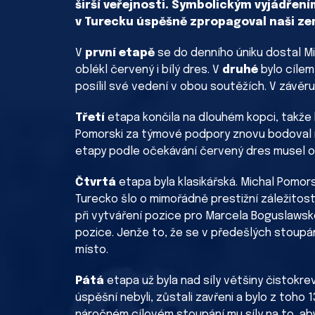
širší veřejnosti. Symbolickým vyjádření
v Turecku úspěšně zpropagoval naši ze
V
první etapě
se do denního úniku dostal Mi
oblékl červený i bílý dres. V
druhé
bylo cíle
posílil své vedení v obou soutěžích. V závě
Třetí
etapa končila na dlouhém kopci, takže 
Pomorski za týmové podpory znovu bodoval na
etapy podle očekávání červený dres musel ode
Čtvrtá
etapa byla klasikářská. Michal Pomors
Turecko šlo o mimořádně prestižní záležitost,
při vytváření pozice pro Marcela Boguslaws
pozice. Jenže to, že se v předešlých stoupáníc
místo.
Pátá
etapa už byla nad síly většiny čistokre
úspěšní nebyli, zůstali zavřeni a bylo z toho 
náročném cílovém stoupání mu síly na to, aby