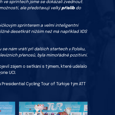
 ve sprintech jsme se dokázali zvednout.
možností, ale představují velký
příslib
do
čkovým sprinterem a velmi inteligentní
bližně desetkrát nižším než má například XDS
 se nám vrátí při dalších startech v Polsku,
evizních přenosů, byla mimořádně pozitivní.
jevil zájem o setkání s týmem, které udělalo
rie UCI.
 Presidential Cycling Tour of Türkiye tým ATT